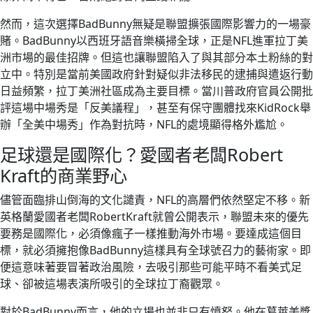
然而，這次選擇BadBunny無疑是聯盟擴張國際影響力的一場豪
賭。BadBunny以西班牙語音樂橫掃全球，正是NFL進軍拉丁美
洲市場的最佳招牌。但這也讓聯盟陷入了與其部分本土粉絲的對
立中。特別是當前美國政府針對疑似非法移民的逮捕與遣返行動
日益頻繁，拉丁美洲社區成為主要目標。當川普政府官員公開批
評這場中場秀是「反美議程」，甚至有保守團體找來KidRock舉
辦「全美中場秀」作為對抗時，NFL的處境顯得格外尷尬。
足球還是國際化？愛國者老闆Robert
Kraft的商業野心
儘管面臨排山倒海的文化譴責，NFL的高層們依然堅定不移。新
英格蘭愛國者老闆RobertKraft就曾公開表示，聯盟未來的優先
要務是國際化，必須像瘋子一樣推動海外市場。要達成這個目
標，就必須擁抱像BadBunny這樣具有全球號召力的藝術家。即
便這意味著要冒著政治風險，去吸引那些可能平時不看美式足
球、卻被這場表演所吸引的全球拉丁裔觀眾。
對於BadBunny而言，他的立場也並非只有憤怒。他在葛萊美獎