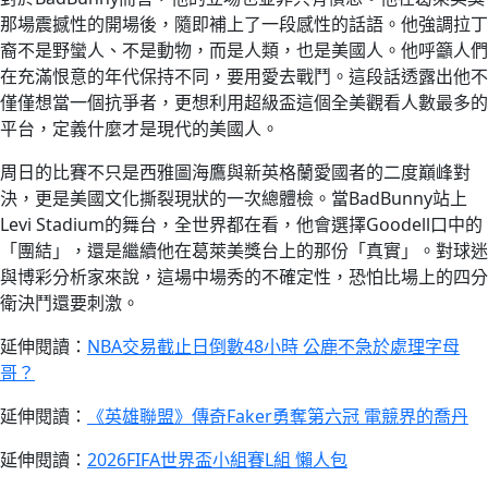
那場震撼性的開場後，隨即補上了一段感性的話語。他強調拉丁
裔不是野蠻人、不是動物，而是人類，也是美國人。他呼籲人們
在充滿恨意的年代保持不同，要用愛去戰鬥。這段話透露出他不
僅僅想當一個抗爭者，更想利用超級盃這個全美觀看人數最多的
平台，定義什麼才是現代的美國人。
周日的比賽不只是西雅圖海鷹與新英格蘭愛國者的二度巔峰對
決，更是美國文化撕裂現狀的一次總體檢。當BadBunny站上
Levi Stadium的舞台，全世界都在看，他會選擇Goodell口中的
「團結」，還是繼續他在葛萊美獎台上的那份「真實」。對球迷
與博彩分析家來說，這場中場秀的不確定性，恐怕比場上的四分
衛決鬥還要刺激。
延伸閱讀：
NBA交易截止日倒數48小時 公鹿不急於處理字母
哥？
延伸閱讀：
《英雄聯盟》傳奇Faker勇奪第六冠 電競界的喬丹
延伸閱讀：
2026FIFA世界盃小組賽L組 懶人包