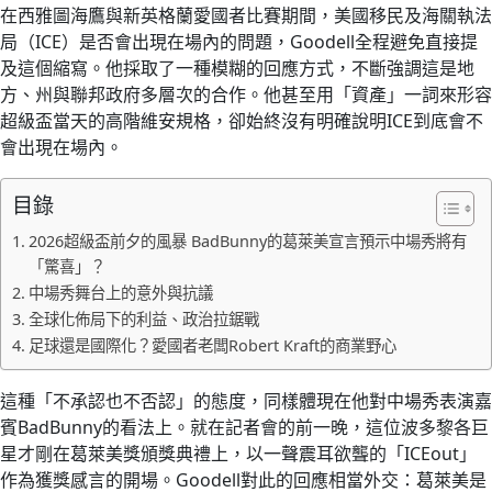
在西雅圖海鷹與新英格蘭愛國者比賽期間，美國移民及海關執法
局（ICE）是否會出現在場內的問題，Goodell全程避免直接提
及這個縮寫。他採取了一種模糊的回應方式，不斷強調這是地
方、州與聯邦政府多層次的合作。他甚至用「資產」一詞來形容
超級盃當天的高階維安規格，卻始終沒有明確說明ICE到底會不
會出現在場內。
目錄
2026超級盃前夕的風暴 BadBunny的葛萊美宣言預示中場秀將有
「驚喜」？
中場秀舞台上的意外與抗議
全球化佈局下的利益、政治拉鋸戰
足球還是國際化？愛國者老闆Robert Kraft的商業野心
這種「不承認也不否認」的態度，同樣體現在他對中場秀表演嘉
賓BadBunny的看法上。就在記者會的前一晚，這位波多黎各巨
星才剛在葛萊美獎頒獎典禮上，以一聲震耳欲聾的「ICEout」
作為獲獎感言的開場。Goodell對此的回應相當外交：葛萊美是