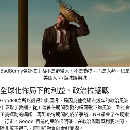
BadBunny強調拉丁裔不是野蠻人、不是動物，而是人類，也是
美國人。/鉅城娛樂城
全球化佈局下的利益、政治拉鋸戰
Goodell之所以變得如此圓滑，是因為他從過去幾年的政治風波
中吸取了教訓。從川普首任期間引發的唱國歌下跪風波，到社會
正義運動的崛起，再到疫情期間的疫苗爭議，NFL學會了在鋼索
上行走。Goodell目前的策略很明確：在政治與聯盟利潤之間，
除非萬不得已，否則絕對會向金錢靠攏。