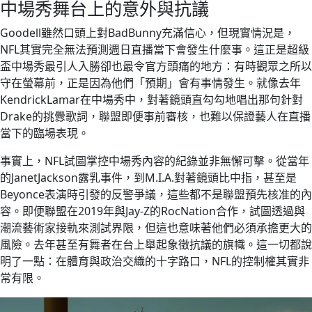
中場秀舞台上的意外與抗議
Goodell雖然口頭上對BadBunny充滿信心，但現實情況是，
NFL其實完全無法預測週日直播當下會發生什麼事。這正是超級
盃中場秀最引人入勝卻也最令官方頭痛的地方：有時觀眾之所以
守在螢幕前，正是因為他們「預期」會有事情發生。就像去年
KendrickLamar在中場秀中，對著鏡頭直勾勾地唱出那句針對
Drake的挑釁歌詞，聯盟即便事前審核，也難以保證藝人在直播
當下的臨場表現。
事實上，NFL試圖掌控中場秀內容的紀錄並非無懈可擊。從當年
的JanetJackson露乳事件，到M.I.A.對著鏡頭比中指，甚至是
Beyonce表演時引發的反警爭議，這些都不是聯盟預先核准的內
容。即便聯盟在2019年與Jay-Z的RocNation合作，試圖透過與
潮流藝術家接軌來測試界限，但這也意味著他們必須承擔更大的
風險。去年甚至有舞者在台上舉起象徵抗議的旗幟。這一切都說
明了一點：在體育與政治交織的十字路口，NFL的控制權其實非
常有限。