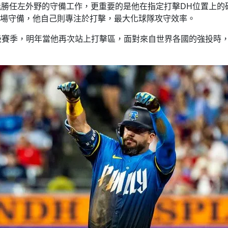
他仍能勝任左外野的守備工作，更重要的是他在指定打擊DH位置
mstrong上場守備，他自己則專注於打擊，最大化球隊攻守效率。
級賽季，明年當他再次站上打擊區，面對來自世界各國的強投時