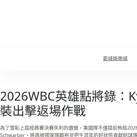
跳
至
主
要
內
容
鉅城娛樂城
2026WBC英雄點將錄：Kyl
裝出擊返場作戰
為了雪恥上屆經典賽決賽失利的遺憾，美國隊不僅提前佈局2026
Schwarber，將再披國家隊戰袍並把生涯年的好狀態貢獻給