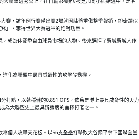
於2014年的大聯盟選秀會上，在首輪第4順位被芝加哥小熊給選中，是名
年世界大賽，該年例行賽僅出賽2場就因膝蓋重傷整季報銷，卻奇蹟似
羊魔咒」，奪得世界大賽冠軍的絕對功臣。
表現，成為休賽季自由球員市場的大物。後來選擇了費城費城人作
打者，進化為聯盟中最具威脅性的攻擊發動機。
4分打點，以著穩健的0.851 OPS，依舊是隊上最具威脅性的火力
成為大聯盟史上最具辨識度的首棒打者之一。
全面改寫個人攻擊天花板。以56支全壘打擊敗大谷翔平奪下國聯全壘