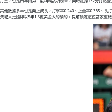
打王，也是四年內第二度稱霸該項榜單，同時狂掃132分打點
其他數據多半也是向上成長，打擊率0.240、上壘率0.365、
費城人更隨即以5年1.5億美金大約續約，提前鎖定這位當家重