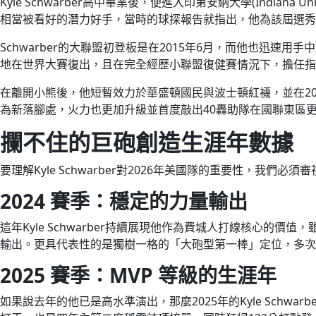
Kyle Schwarber高中畢業後，便進入印第安納大學(Indi
相當被看好的潛力好手，當時的球探報告就指出，他為該屆選秀
Schwarber的大聯盟初登板是在2015年6月，而他也迅
地在世界大賽復出，且在完全經歷小聯盟復健賽情況下，擔任指定
在離開小熊後，他短暫效力於華盛頓國民與波士頓紅襪，並在20
為新落腳處，火力也更加升級並首度敲出40轟助隊在國聯東區
攔不住的巨砲創造生涯年數據
要理解Kyle Schwarber對2026年美國隊的重要性，
2024
賽季：穩定的力量輸出
這年Kyle Schwarber持續展現他作為費城人打線核心的價
輸出。更具代表性的是獨樹一格的「大砲型第一棒」定位，多次
2025
賽季：MVP
等級的生涯年
如果說去年的他已是高水準演出，那麼2025年的Kyle Sch