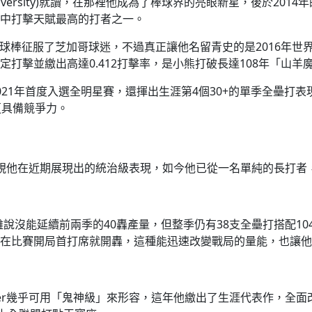
ana University)就讀，在那裡他成為了棒球界的亮眼新星，後
中打擊天賦最高的打者之一。
速用手中球棒征服了芝加哥球迷，不過真正讓他名留青史的是2016
打擊並繳出高達0.412打擊率，是小熊打破長達108年「山
21年首度入選全明星賽，還揮出生涯第4個30+的單季全壘打
更具備競爭力。
我們必須審視他在近期展現出的統治級表現，如今他已從一名單純的長
值，雖說沒能延續前兩季的40轟產量，但整季仍有38支全壘打搭配10
在比賽開局首打席就開轟，這種能迅速改變戰局的量能，也讓他
warber幾乎可用「鬼神級」來形容，這年他繳出了生涯代表作，