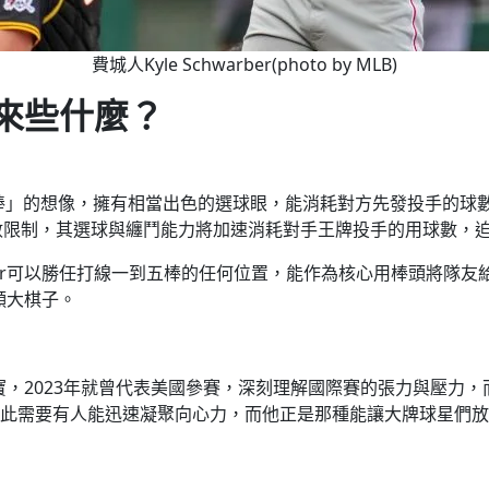
費城人Kyle Schwarber(photo by MLB)
隊帶來些什麼？
對「第一棒」的想像，擁有相當出色的選球眼，能消耗對方先發投手
數限制，其選球與纏鬥能力將加速消耗對手王牌投手的用球數，
arber可以勝任打線一到五棒的任何位置，能作為核心用棒頭將
顆大棋子。
更是無價之寶，2023年就曾代表美國參賽，深刻理解國際賽的張力
此需要有人能迅速凝聚向心力，而他正是那種能讓大牌球星們放