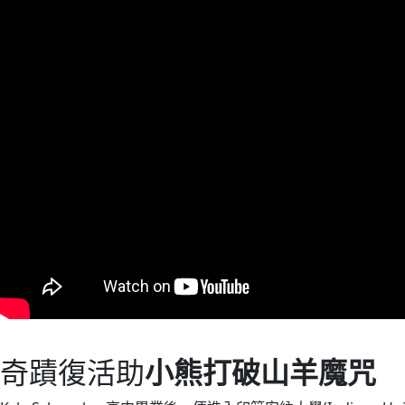
奇蹟復活助
小熊打破山羊魔咒