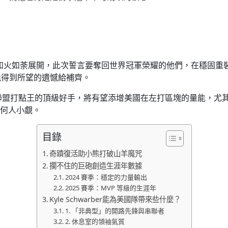
正如火如荼展開，此次誓言要奪回世界冠軍榮耀的他們，在穩固重裝
沒能得到所望的遺憾給補齊。
大聯盟打點王的頂級好手，將有望添增美國在左打區塊的量能，尤
何人小覷。
目錄
奇蹟復活助小熊打破山羊魔咒
攔不住的巨砲創造生涯年數據
2024 賽季：穩定的力量輸出
2025 賽季：MVP 等級的生涯年
Kyle Schwarber能為美國隊帶來些什麼？
1. 「非典型」的開路先鋒與串聯者
2. 休息室的領袖氣質