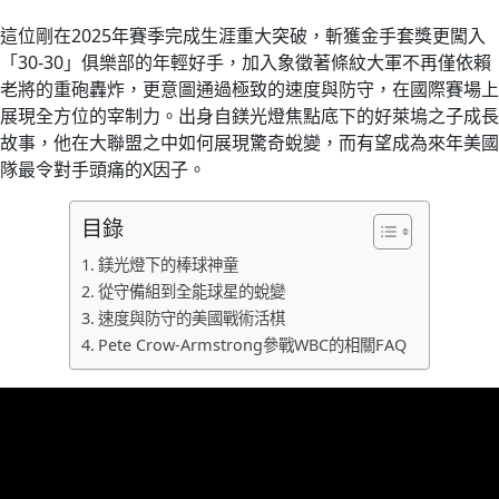
這位剛在2025年賽季完成生涯重大突破，斬獲金手套獎更闖入
「30-30」俱樂部的年輕好手，加入象徵著條紋大軍不再僅依賴
老將的重砲轟炸，更意圖通過極致的速度與防守，在國際賽場上
展現全方位的宰制力。出身自鎂光燈焦點底下的好萊塢之子成長
故事，他在大聯盟之中如何展現驚奇蛻變，而有望成為來年美國
隊最令對手頭痛的X因子。
目錄
鎂光燈下的棒球神童
從守備組到全能球星的蛻變
速度與防守的美國戰術活棋
Pete Crow-Armstrong參戰WBC的相關FAQ