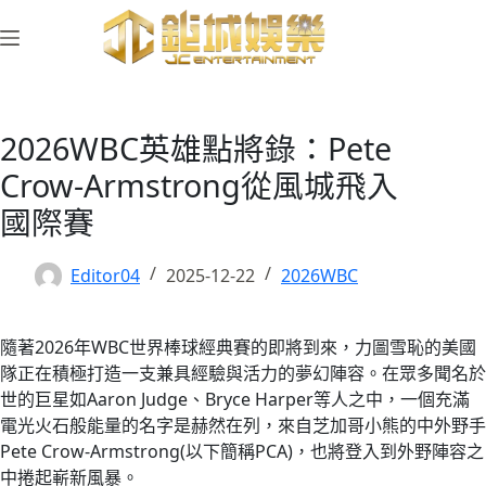
跳
至
主
要
內
2026WBC英雄點將錄：Pete
容
Crow-Armstrong從風城飛入
國際賽
Editor04
2025-12-22
2026WBC
隨著2026年WBC世界棒球經典賽的即將到來，力圖雪恥的美國
隊正在積極打造一支兼具經驗與活力的夢幻陣容。在眾多聞名於
世的巨星如Aaron Judge、Bryce Harper等人之中，一個充滿
電光火石般能量的名字是赫然在列，來自芝加哥小熊的中外野手
Pete Crow-Armstrong(以下簡稱PCA)，也將登入到外野陣容之
中捲起嶄新風暴。