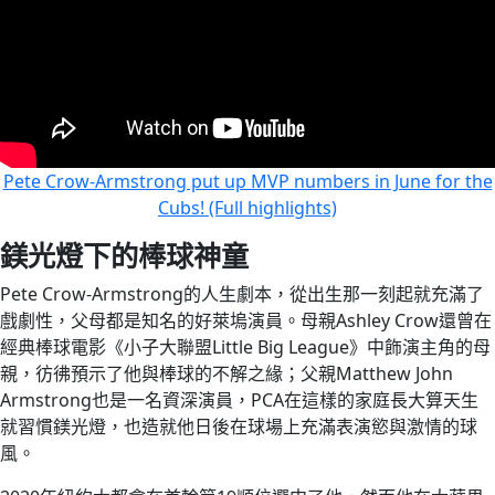
Pete Crow-Armstrong put up MVP numbers in June for the
Cubs! (Full highlights)
鎂光燈下的棒球神童
Pete Crow-Armstrong的人生劇本，從出生那一刻起就充滿了
戲劇性，父母都是知名的好萊塢演員。母親Ashley Crow還曾在
經典棒球電影《小子大聯盟Little Big League》中飾演主角的母
親，彷彿預示了他與棒球的不解之緣；父親Matthew John
Armstrong也是一名資深演員，PCA在這樣的家庭長大算天生
就習慣鎂光燈，也造就他日後在球場上充滿表演慾與激情的球
風。