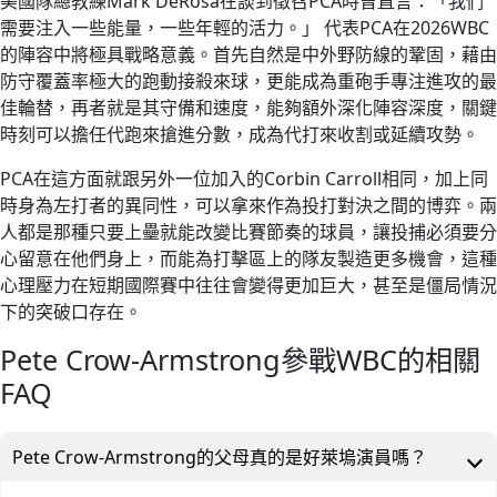
美國隊總教練Mark DeRosa在談到徵召PCA時曾直言：「我們
需要注入一些能量，一些年輕的活力。」 代表PCA在2026WBC
的陣容中將極具戰略意義。首先自然是中外野防線的鞏固，藉由
防守覆蓋率極大的跑動接殺來球，更能成為重砲手專注進攻的最
佳輪替，再者就是其守備和速度，能夠額外深化陣容深度，關鍵
時刻可以擔任代跑來搶進分數，成為代打來收割或延續攻勢。
PCA在這方面就跟另外一位加入的Corbin Carroll相同，加上同
時身為左打者的異同性，可以拿來作為投打對決之間的博弈。兩
人都是那種只要上壘就能改變比賽節奏的球員，讓投捕必須要分
心留意在他們身上，而能為打擊區上的隊友製造更多機會，這種
心理壓力在短期國際賽中往往會變得更加巨大，甚至是僵局情況
下的突破口存在。
Pete Crow-Armstrong參戰WBC的相關
FAQ
Pete Crow-Armstrong的父母真的是好萊塢演員嗎？