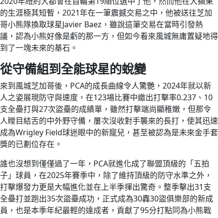
2020年紐約大都會在首輪第19順位選中了他，然而他在大蘋果
的生涯極其短暫，2021年在一筆震撼交易之中，他被送往芝加
哥小熊隊換取球星Javier Baez，雖說這筆交易在當時引發熱
議，認為小熊好像是虧的那一方，但如今看來風城無庸置疑地得
到了一塊未來的基石。
從守備組到全能球星的蛻變
來到風城芝加哥後，PCA的成長曲線令人驚艷，2024年就以新
人之姿展現防守與速度，在123場比賽中繳出打擊率0.237、10
支全壘打與27次盜壘的成績單，雖然打擊端尚顯稚嫩，但那令
人瞠目結舌的中外野守備，屢次沒收對手襲來的長打，使其迅速
成為Wrigley Field球迷眼中的新寵兒，甚至被認為是未來金手套
獎的已劃位存在。
誰也沒想到僅僅過了一年，PCA就進化成了聯盟頂級的「五拍
子」球員，在2025年賽季中，除了維持頂級的防守水準之外，
打擊爆發力更是大幅進化並在上半季揮出驚奇。整季擊出31支
全壘打並跑出35次盜壘成功，正式成為30轟30盜俱樂部的新成
員，也是本季年紀最輕的達成者，貢獻了95分打點同為小熊戰