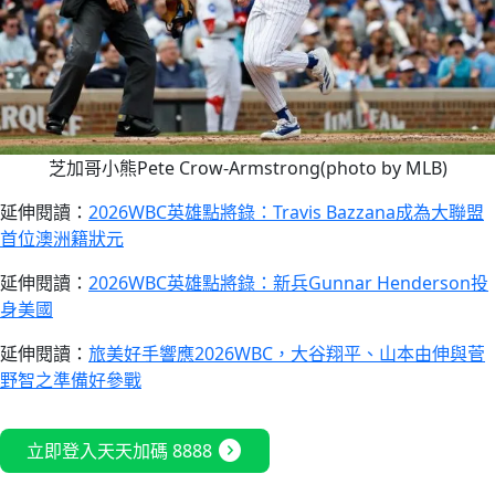
芝加哥小熊Pete Crow-Armstrong(photo by MLB)
延伸閱讀：
2026WBC英雄點將錄：Travis Bazzana成為大聯盟
首位澳洲籍狀元
延伸閱讀：
2026WBC英雄點將錄：新兵Gunnar Henderson投
身美國
延伸閱讀：
旅美好手響應2026WBC，大谷翔平、山本由伸與菅
野智之準備好參戰
expand_circle_right
立即登入天天加碼 8888