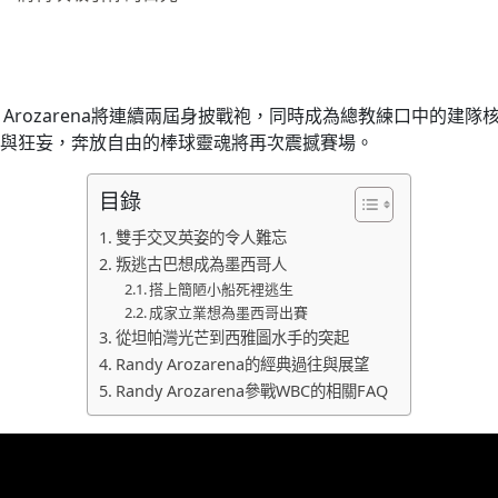
 Arozarena將連續兩屆身披戰袍，同時成為總教練口中的
與狂妄，奔放自由的棒球靈魂將再次震撼賽場。
目錄
雙手交叉英姿的令人難忘
叛逃古巴想成為墨西哥人
搭上簡陋小船死裡逃生
成家立業想為墨西哥出賽
從坦帕灣光芒到西雅圖水手的突起
Randy Arozarena的經典過往與展望
Randy Arozarena參戰WBC的相關FAQ