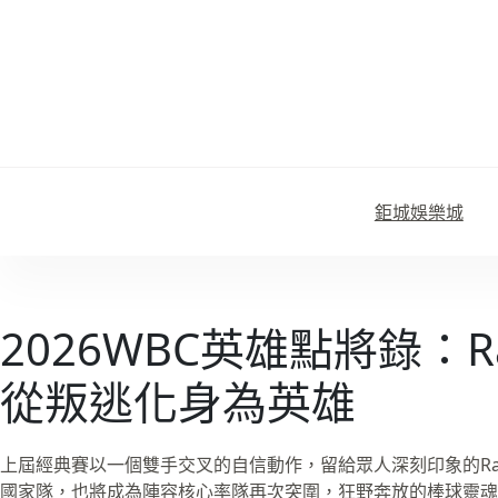
跳
至
主
要
內
容
鉅城娛樂城
2026WBC英雄點將錄：Ran
從叛逃化身為英雄
上屆經典賽以一個雙手交叉的自信動作，留給眾人深刻印象的Randy
國家隊，也將成為陣容核心率隊再次突圍，狂野奔放的棒球靈魂