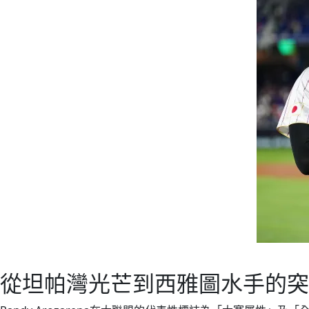
從坦帕灣光芒到西雅圖水手的突