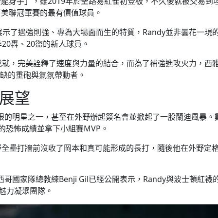
」及「全能身手」，雖2019年於聖路易紅雀初登板，不久後就被交
下美聯冠軍賽的最有價值球員。
向世人展示了遇強則強、專為大場面而生的特質，Randy並非曇花
20轟、20盜的新人球員。
成就，完美詮釋了速度與力量的結合，而為了補強進攻火力，西雅圖
缺的重砲與氣氛帶動者。
與展望
屆賽事特別耀眼的明星之一，甚至在外野辦起簽名會並掀起了一股蘭迪
0 的恐怖成績並拿下小組賽MVP。
左外野全壘打牆前沒收了岡本和真可能形成的長打，隨後他在外野
，墨西哥國家隊總教練Benji Gil已經公開表示，Randy與波士頓紅
人魅力凝聚團隊。