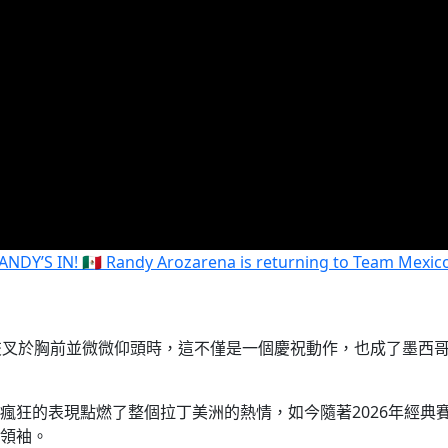
ANDY’S IN! 🇲🇽 Randy Arozarena is returning to Team Mexic
將雙臂交叉於胸前並微微仰頭時，這不僅是一個慶祝動作，也成了墨西
瘋狂的表現點燃了整個拉丁美洲的熱情，如今隨著2026年經典
領袖。