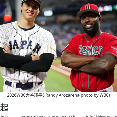
2026WBC大谷翔平&Randy Arozarena(photo by WBC)
起