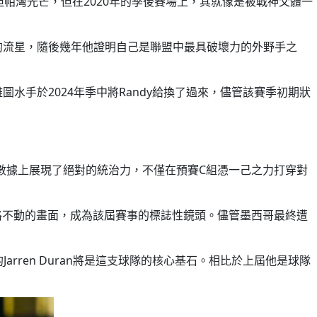
易到坦帕灣光芒，但在2020年的季後賽場上，其就像是被戰神父體一
一現的流星，隨後幾年他證明自己是聯盟中最具破壞力的外野手之
水手於2024年季中將Randy給換了過來，儘管該賽季初期狀
風暴。數據上展現了絕對的統治力，不僅在預賽C組憑一己之力打穿對
定格不動的畫面，成為該屆賽事的標誌性鏡頭。儘管墨西哥最終遭
襪的Jarren Duran將是這支球隊的核心基石。相比於上屆他是球隊