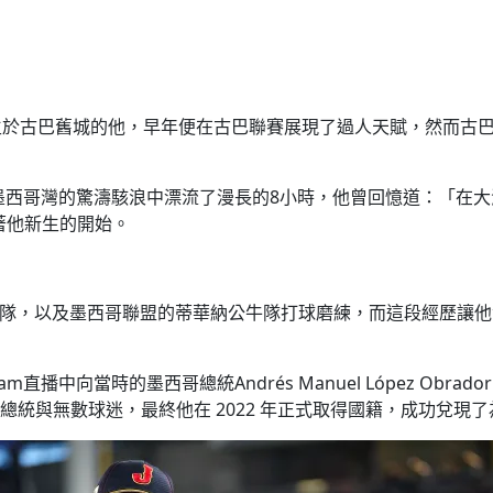
冒險，出生於古巴舊城的他，早年便在古巴聯賽展現了過人天賦，然而
船，在墨西哥灣的驚濤駭浪中漂流了漫長的8小時，他曾回憶道：「
徵著他新生的開始。
沃華隊，以及墨西哥聯盟的蒂華納公牛隊打球磨練，而這段經歷讓
ram直播中向當時的墨西哥總統Andrés Manuel López 
統與無數球迷，最終他在 2022 年正式取得國籍，成功兌現