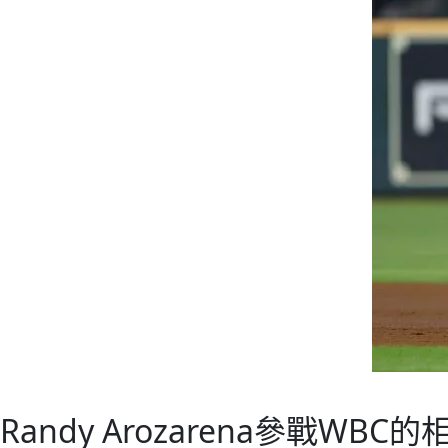
Randy Arozarena參戰WBC的