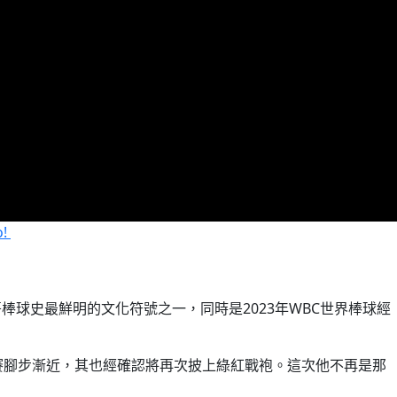
o!
哥棒球史最鮮明的文化符號之一，同時是2023年WBC世界棒球經
賽腳步漸近，其也經確認將再次披上綠紅戰袍。這次他不再是那