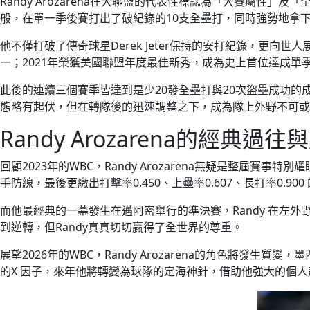
Randy Arozarena在大聯盟的代表性標誌為「大賽屬性
般，在單一季後賽打出了破紀錄的10支全壘打，同時強勢地拿
他不僅打破了傳奇球星Derek Jeter保持的安打紀錄，更
一；2021年榮獲美國聯盟年度最佳新秀，成為史上首位達成單季
此後的連續三個賽季皆達到是少20發全壘打與20次盜壘成功的
態略有起伏，但在轉隊後的迅速調整之下，成為隊上外野不可或
Randy Arozarena的經典過往
回顧2023年的WBC，Randy Arozarena無疑是整
手防線，最後更繳出打擊率0.450、上壘率0.607、長打率0.90
而他最經典的一幕發生在邁阿密舉行的準決賽，Randy 在
到逆轉，但Randy真真切切贏得了全世界的尊重。
展望2026年的WBC，Randy Arozarena的角色將發生質變
的X 因子，來年他將轉變為球隊的定海神針，借助他強大的個