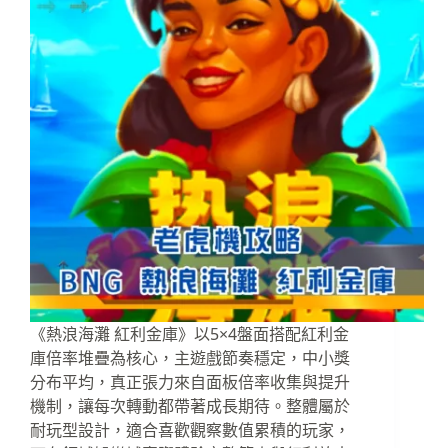
《熱浪海灘 紅利金庫》以5×4盤面搭配紅利金
庫倍率堆疊為核心，主遊戲節奏穩定，中小獎
分布平均，真正張力來自面板倍率收集與提升
機制，讓每次轉動都帶著成長期待。整體屬於
耐玩型設計，適合喜歡觀察數值累積的玩家，