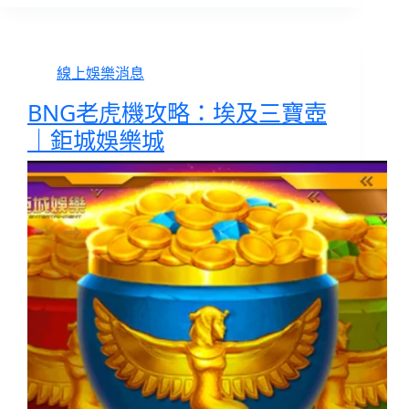
線上娛樂消息
BNG老虎機攻略：埃及三寶壺
｜鉅城娛樂城