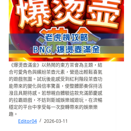
《爆燙壺滿金》以熱鬧的東方茶會為主題，結
合可愛角色與繽紛茶壺元素，營造出輕鬆喜氣
的遊戲氛圍。試玩後能感受到紅利階段茶壺功
能帶來的變化與倍率驚喜，使整體節奏保持活
潑且具期待感。若想親自體驗這款充滿節慶感
的拉霸遊戲，不妨到鉅城娛樂城遊玩，在流暢
穩定的平台中享受每一次旋轉帶來的娛樂樂
趣。
Editor04
2026-03-11