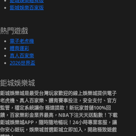
鉅城娛樂體育版
鉅城娛樂百家版
熱門遊戲
電子老虎機
體育運彩
真人百家樂
2026世界盃
鉅城娛樂城
鉅城娛樂城是最受台灣玩家歡迎的線上娛樂城提供電子
老虎機、真人百家樂、體育賽事投注，安全支付、官方
監管，穩定系統讓你 極速提款！新玩家首儲100%回
饋，百家樂彩金業界最高，NBA下注天天送點數！下載
鉅城娛樂城APP，隨時隨地暢玩！24小時專業客服，讓
你安心遊玩，娛樂城首選鉅城立即加入，開啟極致遊戲