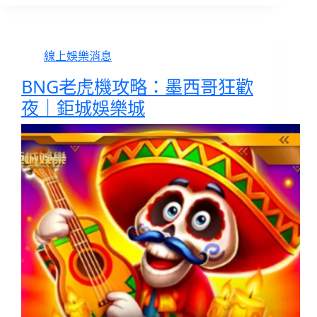
線上娛樂消息
BNG老虎機攻略：墨西哥狂歡
夜｜鉅城娛樂城