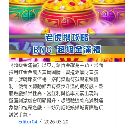
《超級金滿福》以東方聚寶金罐為主題，畫面
採用紅金色調與富貴圖騰，營造濃厚財富氛
圍；旋轉節奏流暢，搭配獎勵符號與累積機
制，使每次轉動都帶有逐步升溫的期待感。整
體遊戲娛樂性高，當紅利與倍率元素出現時，
盤面刺激感會明顯提升，想體驗這款充滿財運
象徵的拉霸遊戲，不妨到鉅城娛樂城實際遊玩
試試手氣。
Editor04
2026-03-20