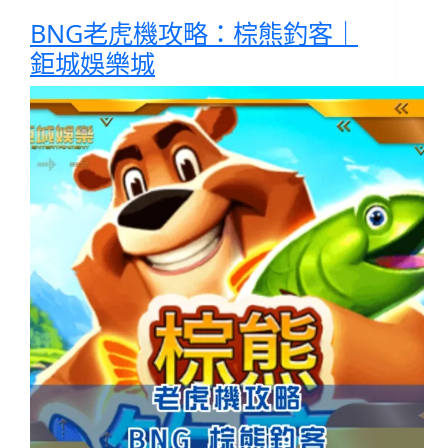
BNG老虎機攻略：棕熊釣客｜
鉅城娛樂城