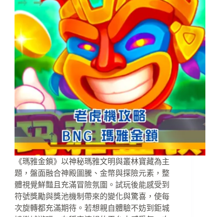
《瑪雅金鎖》以神秘瑪雅文明與叢林寶藏為主
題，盤面融合神殿圖騰、金幣與探險元素，整
體視覺鮮豔且充滿冒險氛圍。試玩後能感受到
符號獎勵與獎池機制帶來的變化與驚喜，使每
次旋轉都充滿期待。若想親自體驗不妨到鉅城