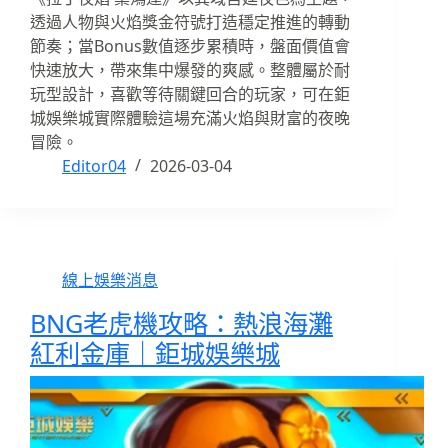
透過人物與火焰獎金符號打造穩定推進的轉動
節奏；當Bonus數值逐步累積時，盤面價值會
快速放大，帶來集中爆發的爽感。整體屬於耐
玩型設計，喜歡等待關鍵回合的玩家，可在鉅
城娛樂城實際體驗這場充滿火焰與財富的夜晚
冒險。
Editor04
2026-03-04
線上娛樂消息
BNG老虎機攻略：熱浪海灘
紅利金庫｜鉅城娛樂城