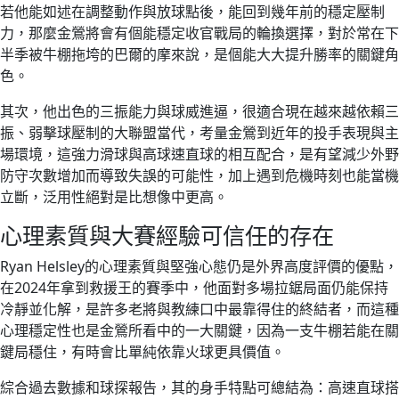
若他能如述在調整動作與放球點後，能回到幾年前的穩定壓制
力，那麼金鶯將會有個能穩定收官戰局的輪換選擇，對於常在下
半季被牛棚拖垮的巴爾的摩來說，是個能大大提升勝率的關鍵角
色。
其次，他出色的三振能力與球威進逼，很適合現在越來越依賴三
振、弱擊球壓制的大聯盟當代，考量金鶯到近年的投手表現與主
場環境，這強力滑球與高球速直球的相互配合，是有望減少外野
防守次數增加而導致失誤的可能性，加上遇到危機時刻也能當機
立斷，泛用性絕對是比想像中更高。
心理素質與大賽經驗可信任的存在
Ryan Helsley的心理素質與堅強心態仍是外界高度評價的優點，
在2024年拿到救援王的賽季中，他面對多場拉鋸局面仍能保持
冷靜並化解，是許多老將與教練口中最靠得住的終結者，而這種
心理穩定性也是金鶯所看中的一大關鍵，因為一支牛棚若能在關
鍵局穩住，有時會比單純依靠火球更具價值。
綜合過去數據和球探報告，其的身手特點可總結為：高速直球搭