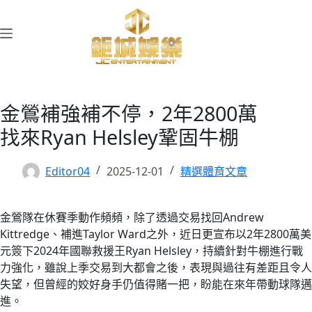
跳
至
主
要
內
容
金鶯補強補不停，2年2800萬
找來Ryan Helsley鞏固牛棚
Editor04
2025-12-01
精選體育文章
金鶯隊在休賽季動作頻頻，除了透過交易找回Andrew
Kittredge、補進Taylor Ward之外，近日更宣布以2年2800萬美
元簽下2024年國聯救援王Ryan Helsley，持續針對牛棚進行戰
力強化，雖說上季交易到大都會之後，表現與過往有差距且令人
失望，但曾經的姣好身手仍值得賭一把，盼能在來年帶動球隊邁
進。