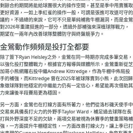
剩餘合約期間將能給球團很大的操作空間，甚至是季中甩賣獲取
更好資源，一如上季紅雀的操作一般，可謂是張進可攻退可守的
議約。不過總的來說，它可不只是單純補救牛棚漏洞，而是金鶯
對2026年重建挺進的一部分，透過外部補強來深植球隊戰力，
期望在一兩年內改善球隊整體防守與終盤競爭力。
金鶯動作頻頻是投打全都要
除了簽下Ryan Helsley之外，金鶯在同一時期亦完成多筆交易，
以強化投打整體戰力，根據官方報導與媒體所示，金鶯重新從芝
加哥小熊網羅右投中繼Andrew Kittredge，作為牛棚中佈局投
手的補強，而Kittredge 曾在2025年被球隊賣到小熊，此次回歸
象徵球隊對他穩定的中繼能力仍有一定信心，希望能再次借助其
力來讓後半段賽局更為穩固。
另一方面，金鶯也在打線方面有所著力，他們從洛杉磯天使手中
交易來具備長打火力的外野手Taylor Ward，補足過去球隊在長
打與外野深度不足的欠缺，兩項交易被視為休賽季的雙重策略補
強，一方面提升牛棚穩定性，一方面改善打線火力，讓上季已打