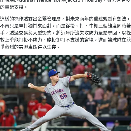
出表現的Gunnar Henderson與Jackson Holliday，身旁有更多
的量能支撐。
這樣的操作透露出金鶯管理層，對未來兩年的重建規劃有想法，
不再只是單打獨鬥來面對，而是從投、打、牛棚三個維度同時著
手，透過交易與大型簽約，將近年所流失攻防力量給尋回，以挽
救上季能打投不夠力、能投卻打不支援的窘境，進而讓球隊在競
爭激烈的美聯東區得以生存。