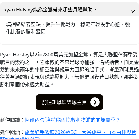
Ryan Helsley能為金鶯帶來哪些具體幫助？
填補終結者空缺、提升牛棚戰力、穩定年輕投手心態、強
化比賽的勝利鞏固
Ryan Helsley以2年2800萬美元加盟金鶯，算是大聯盟休賽季受
矚目的簽約之一，它象徵的不只是球隊補強一名終結者，而是金
鶯對未來兩年對牛棚重建與競爭力回歸的起手式，考量到球員過
往曾有過的好表現與球路壓制力，若他能回復昔日狀態，那將對
勝利鞏固帶來極大助益。
前往鉅城娛樂城主頁
延伸閱讀：
阿爾內·斯洛特能否挽救利物浦的崩塌賽季？
延伸閱讀：
旅美好手響應2026WBC，大谷翔平、山本由伸與菅