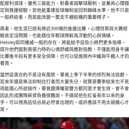
配犀利滑球、優秀三振能力、對壘者弱擊球壓制、並兼具心理穩
定與救援經驗。若他能重建投球機制並回到巔峰水準，他不只是
一般終結者，而是能改變一整支牛棚結構的重要棋子。
再者，他生涯已經有將近300場的後援出賽，心理特質與大賽經
驗肯定沒問題，也能穩住年輕球隊較為浮動的心與情緒，
Helsley如同權威一般的存在，將能給予這些小將們更多指導，
提升他們面對高張力時的心情舒緩與應對指教，不僅能用身手讓
比賽後半段有更多安全保障，也可以促進隊內中繼與牛棚人才的
養育。
當然這張合約不是沒有風險，畢竟上季下半季的慘烈無法逃避，
若來年還是無法抑制住打者而大量失分，就算是賽季結束也不見
得能隨心所欲操作，畢竟選擇權是雙方都同意才會生效，會不會
因此形成團隊薪資負擔很難說。不過就他在紅雀長年以來的身
手，可以視為這低谷是必然會出現的，或許應該不用太過擔心才
是。