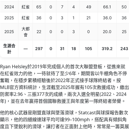
2024
紅雀
65
0
7
4
49
66.1
50
2025
紅雀
36
0
3
1
21
36.0
36
大都
2025
22
0
0
3
0
20.0
25
會
生涯合
—
297
0
31
18
105
319.2
243
計
Ryan Helsley於2019年完成個人的首次大聯盟登板，從進來就
在紅雀效力的他，一待就待了至少6年，期間皆以牛棚角色不停
奮戰，在穩步累積經驗後於2022年正式接手球隊終結者。按
MLB官方資料統計，生涯截至2025年握有105次救援成功，繳出
防禦率2.96、三振377次的成績，兩次入選全明星(2022、2024
年)，並在去年贏得首個國聯救援王與年度第一隊終結者榮譽。
他的核心武器是剛盟直球與墜落滑球，Statcast與球探報告數次
顯示，他的四縫線速球平均可達99–100mph，搭配具有傾斜角
度且下墜銳利的滑球，讓打者在正面對上他時，常常是一籌莫展