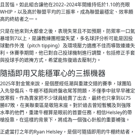
且苦惱。如此組合讓他在2022–2024年間維持低於1.10的亮眼
WHIP，以及高於聯盟平均的三振率，成為聯盟最穩定、效率頗
高的終結者之一。
只是在他來到大都會之後，表現失常且不如預期，防禦率一口氣
暴增到7以上，是讓教練團相當失望，多名球評分析可能是因投
球動作外洩（pitch tipping）及環境壓力適應不佳而導致連連失
利。休賽季期間，他已對自己投球機制進行調整，包括修正手套
與投球手的遮掩方式，希望能恢復過去壓制力。
隨插即用又能穩軍心的三振機器
2025年對金鶯來說，是個歷經低潮與重建交錯的賽季，球團陷
入先發傷兵、牛棚不穩與終盤收尾等問題，不僅季中就早早確定
放寒假，作為賣家把不少球員給賣了出去，最終也只拿到以75
勝87敗，在美聯東區是敬陪末座。對於過去曾短暫觸及到強隊
水準的他們，重建牛棚算是眼前的首要任務，相信Helsley的帶
槍投靠，在這樣的背景下，將成為一個強心針般的重要補強。
正處當打之年的Ryan Helsley，是個可隨插即用的牛棚終結者，