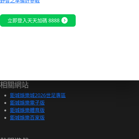
野智之準備好參戰
expand_circle_right
立即登入天天加碼 8888
相關網站
鉅城娛樂城2026世足專區
鉅城娛樂電子版
鉅城娛樂體育版
鉅城娛樂百家版