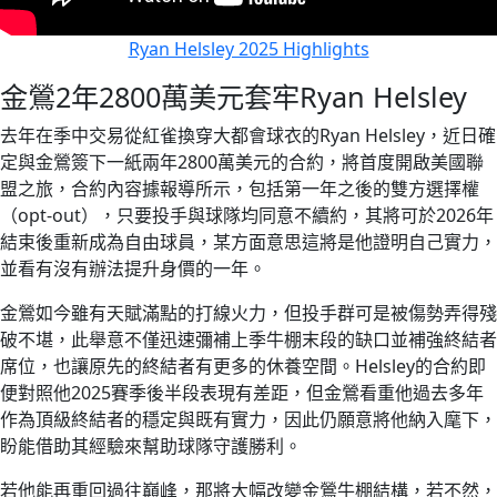
Ryan Helsley 2025 Highlights
金鶯2年2800萬美元套牢Ryan Helsley
去年在季中交易從紅雀換穿大都會球衣的Ryan Helsley，近日確
定與金鶯簽下一紙兩年2800萬美元的合約，將首度開啟美國聯
盟之旅，合約內容據報導所示，包括第一年之後的雙方選擇權
（opt-out），只要投手與球隊均同意不續約，其將可於2026年
結束後重新成為自由球員，某方面意思這將是他證明自己實力，
並看有沒有辦法提升身價的一年。
金鶯如今雖有天賦滿點的打線火力，但投手群可是被傷勢弄得殘
破不堪，此舉意不僅迅速彌補上季牛棚末段的缺口並補強終結者
席位，也讓原先的終結者有更多的休養空間。Helsley的合約即
便對照他2025賽季後半段表現有差距，但金鶯看重他過去多年
作為頂級終結者的穩定與既有實力，因此仍願意將他納入麾下，
盼能借助其經驗來幫助球隊守護勝利。
若他能再重回過往巔峰，那將大幅改變金鶯牛棚結構，若不然，