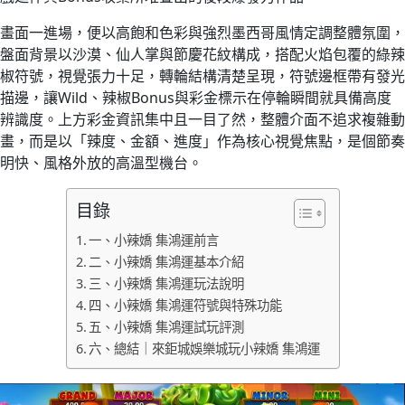
畫面一進場，便以高飽和色彩與強烈墨西哥風情定調整體氛圍，
盤面背景以沙漠、仙人掌與節慶花紋構成，搭配火焰包覆的綠辣
椒符號，視覺張力十足，轉輪結構清楚呈現，符號邊框帶有發光
描邊，讓Wild、辣椒Bonus與彩金標示在停輪瞬間就具備高度
辨識度。上方彩金資訊集中且一目了然，整體介面不追求複雜動
畫，而是以「辣度、金額、進度」作為核心視覺焦點，是個節奏
明快、風格外放的高溫型機台。
目錄
一、小辣嬌 集鴻運前言
二、小辣嬌 集鴻運基本介紹
三、小辣嬌 集鴻運玩法說明
四、小辣嬌 集鴻運符號與特殊功能
五、小辣嬌 集鴻運試玩評測
六、總結｜來鉅城娛樂城玩小辣嬌 集鴻運