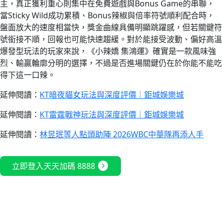
主，真正獲利重心則集中在免費遊戲與Bonus Game的串聯，
當Sticky Wild成功累積、Bonus辣椒與倍率符號順利配合時，
盤面放大的速度相當快，獎金曲線具備明顯跳躍感，但若關鍵符
號銜接不順，回報也可能快速趨緩。對於能接受波動、偏好高溫
爆發型玩法的玩家來說，《小辣嬌 集鴻運》確實是一款風味強
烈、輸贏輪廓分明的選擇，不過是否進場關鍵仍在於你能不能吃
得下這一口辣。
延伸閱讀：
KT暗夜貓女玩法與深度評價｜鉅城娛樂城
延伸閱讀：
KT雷霆戰神玩法與深度評價｜鉅城娛樂城
延伸閱讀：
林昱珉等人點頭助陣 2026WBC中華隊再添人手
expand_circle_right
立即登入天天加碼 8888