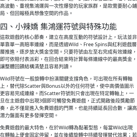
高波動、重視集鴻運與一次性爆發的玩家族群，是款需要耐心鋪
局、但回報極具想像空間的作品。
四、小辣嬌 集鴻運符號與特殊功能
這款遊戲的核心節奏，建立在高度互動的符號設計上，玩法並非
單靠單一高賠率連線，而是透過Wild、Free Spins與紅利遊戲層
層推進，逐步放大獎金空間。只要符號由左至右完成有效連線，
即可依賠付表派彩，在回合結束時計算每條連線中的最高獎金，
讓整體回饋結構清楚且容易判讀。
Wild符號在一般旋轉中扮演關鍵支撐角色，可出現在所有轉軸
上，替代除Scatter與Bonus以外的任何符號，使中高價值圖示
更容易完成連線。而Scatter符號則只會出現在特定轉軸上，一
旦在主遊戲中出現3個即可觸發免費遊戲，正式開啟後段獎勵節
奏，此不僅是進入免費遊戲的門票，也能持續延長回合數，讓高
潛力盤面有更多發揮空間。
免費遊戲的最大特色，在於Wild轉為黏著型態，每當Wild出現
在轉軸上便會固定停留，並在後續旋轉中持續發揮替代效果；若