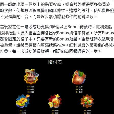
同一轉軸出現一個以上的黏著Wild，還會額外獲得更多免費旋
轉次數，使整段流程具備明顯延伸性。這樣的設計，使免費遊戲
不只是獎勵回合，而是逐步累積爆發條件的關鍵區段。
當玩家在任一階段成功蒐集到6個以上Bonus符號時，紅利遊戲
隨即啟動。進入後盤面僅會出現Bonus與倍率符號，所有Bonus
都會固定於格子中，只要有新的Bonus落盤，重新旋轉次數就會
被重置，讓盤面持續向填滿狀態推進。紅利遊戲的節奏偏向耐心
堆疊，每一次成功延長旋轉，都是向高回報邁進的一步。