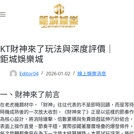
跳
至
主
要
內
容
KT財神來了玩法與深度評價｜
鉅城娛樂城
Editor04
2026-01-02
線上娛樂消息
一、財神來了前言
在老虎機題材中，「財神」往往代表的不是即時回饋，而是等待
時機成熟後的一次放大收割，《財神來了》正是以這樣的節奏作
為核心設計，將消除連擊、倍數累積與免費遊戲延伸巧妙結合，
表面上操作直覺、節奏平穩，實際卻藏著層層堆疊的爆發條件，
每次旋轉都像是在為下一次放大結算鋪路。本篇試玩評測，將從