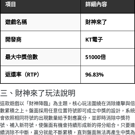
項目
詳細內容
遊戲名稱
財神來了
開發商
KT電子
最大中獎倍數
51000倍
返還率（RTP）
96.83%
三、財神來了玩法說明
這款遊戲以「財神降臨」為主題，核心玩法圍繞在消除連擊與倍
數累積之上。盤面採用任意位置符號即可成立中獎的設計，系統
會依照相同符號的出現數量給予對應贏分，並即時消除中獎符
號、補入新符號，使盤面有機會持續形成新的得分組合。只要連
續消除不中斷，贏分就能不斷累積，直到盤面無法再產生中獎為