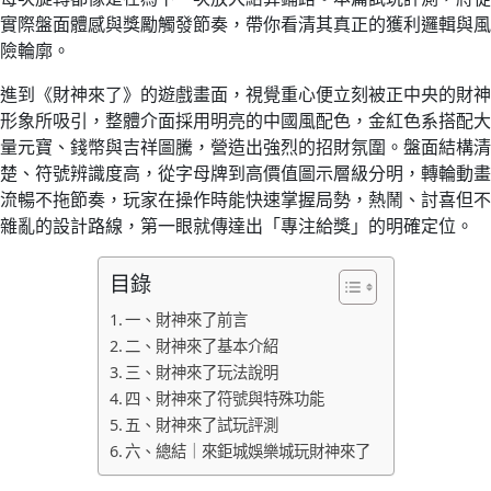
實際盤面體感與獎勵觸發節奏，帶你看清其真正的獲利邏輯與風
險輪廓。
進到《財神來了》的遊戲畫面，視覺重心便立刻被正中央的財神
形象所吸引，整體介面採用明亮的中國風配色，金紅色系搭配大
量元寶、錢幣與吉祥圖騰，營造出強烈的招財氛圍。盤面結構清
楚、符號辨識度高，從字母牌到高價值圖示層級分明，轉輪動畫
流暢不拖節奏，玩家在操作時能快速掌握局勢，熱鬧、討喜但不
雜亂的設計路線，第一眼就傳達出「專注給獎」的明確定位。
目錄
一、財神來了前言
二、財神來了基本介紹
三、財神來了玩法說明
四、財神來了符號與特殊功能
五、財神來了試玩評測
六、總結｜來鉅城娛樂城玩財神來了