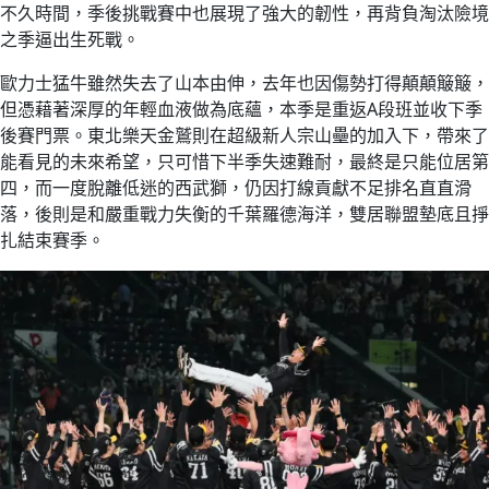
不久時間，季後挑戰賽中也展現了強大的韌性，再背負淘汰險境
之季逼出生死戰。
歐力士猛牛雖然失去了山本由伸，去年也因傷勢打得顛顛簸簸，
但憑藉著深厚的年輕血液做為底蘊，本季是重返A段班並收下季
後賽門票。東北樂天金鷲則在超級新人宗山壘的加入下，帶來了
能看見的未來希望，只可惜下半季失速難耐，最終是只能位居第
四，而一度脫離低迷的西武獅，仍因打線貢獻不足排名直直滑
落，後則是和嚴重戰力失衡的千葉羅德海洋，雙居聯盟墊底且掙
扎結束賽季。