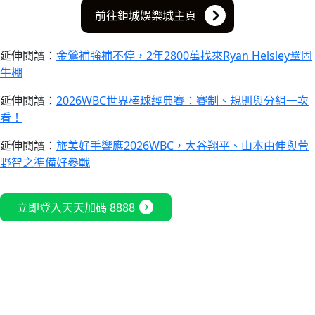
前往鉅城娛樂城主頁
延伸閱讀：
金鶯補強補不停，2年2800萬找來Ryan Helsley鞏固
牛棚
延伸閱讀：
2026WBC世界棒球經典賽：賽制、規則與分組一次
看！
延伸閱讀：
旅美好手響應2026WBC，大谷翔平、山本由伸與菅
野智之準備好參戰
expand_circle_right
立即登入天天加碼 8888