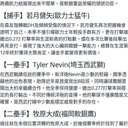
將續航力給展現出來不簡單，是軟銀重返榮耀的頭號功臣。
【捕手】若月健矢(歐力士猛牛)
在森友哉轉戰DH及頻頻受傷的情況下，若月健矢再次把握機會
證明了自己，本季不僅引導歐力士年輕投手群有方，更在打擊端
繳出0.272 打擊率與生涯新高的打點數，還在多次比賽後段擊出
再見安打，展現了強大的大心臟與關鍵一擊能力，總算在生涯第
12年終於獲得大獎肯定，讓金手套變得更有價值。
【一壘手】Tyler Nevin(埼玉西武獅)
在西武戰績低迷的賽季中，新洋砲Nevin是少數的慰藉，開季憑
藉他的出色表現，助隊近年是首度爬出B段班，同時讓球團願意
開出大約來繼續合作。他全季保持健康，繳出0.277打擊率與穩
定的長打輸出，不同於傳統洋砲的盲揮，他的擊球不僅廣闊是又
確實，是西武打線中少數能穩定威脅對手的存在。
【二壘手】牧原大成(福岡軟銀鷹)
過往就在多個位置流轉的牧原大成，近幾個賽季終於找到了屬於