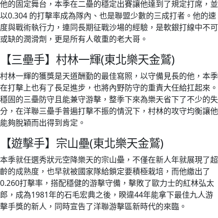
他的固定舞台，本季在二壘的穩定出賽讓他達到了規定打席，並
以0.304 的打擊率成為隊內、也是聯盟少數的三成打者。他的速
度與戰術執行力，連同長期征戰沙場的經驗，是軟銀打線中不可
或缺的潤滑劑，更是所有人敬重的老大哥。
【三壘手】村林一輝(東北樂天金鷲)
村林一輝的獲獎是天道酬勤的最佳寫照，以守備見長的他，本季
在打擊上也有了長足進步，也將內野防守的重責大任給扛起來。
穩固的三壘防守且能兼守游擊，整季下來為樂天省下了不少的失
分，在洋聯三壘手普遍打擊不振的情況下，村林的攻守均衡讓他
能夠脫穎而出得到肯定。
【遊擊手】宗山壘(東北樂天金鷲)
本季就任選秀狀元空降樂天的宗山壘，不僅在新人年就展現了超
齡的成熟度，也早就被國家隊給鎖定要積極栽培，而他繳出了
0.260打擊率，搭配穩健的游擊守備，擊敗了歐力士的紅林弘太
郎，成為1981年的石毛宏典之後，睽違44年能拿下最佳九人游
擊手獎的新人，同時宣告了洋聯游擊區新時代的來臨。