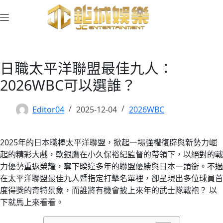
跳
至
主
要
內
日職太平洋聯盟最佳九人：
容
2026WBC可以選誰？
Editor04
2025-12-04
2026WBC
2025年的日本職棒太平洋聯盟，掀起一場強權復辟與新勢力崛
起的精彩大戲，軟銀鷹在小久保裕紀監督的帶領下，以絕對的戰
力優勢重返榮耀，奪下暌違多年的聯盟優勝與日本一頭銜。不過
在太平洋聯盟最佳九人暨指定打擊名單裡，卻呈現出多位球員首
度得獎的奇特景象，而誰將有機會披上來年的武士隊戰袍？ 以
下就馬上來看看。