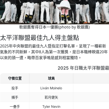
軟銀鷹奪得日本一優勝(photo by 軟銀鷹)
太平洋聯盟最佳九人得主盤點
2025年中央聯盟的最佳九人暨指定打擊名單，呈現了一種嶄新
氣象的不同新鮮，其中8人為第一次獲獎，是日本職棒睽違20年
以來的頭一遭，略帶百家爭鳴是感到相當獨特。
2025 年日職太平洋聯盟
守備位置
球員
投手
Liván Moinelo
捕手
若月健矢
一壘手
Tyler Nevin