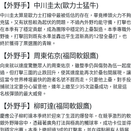
【外野手】中川圭太(歐力士猛牛)
中川圭太算是歐力士打線中最被低估的存在，畢竟棒頭火力不夠
兇猛，又有狀態較為起伏的問題，不過內外野均能守備，打擊也
在本季有了穩定貢獻，成為團隊中穩定的上壘製造。本季專職外
野後，打擊回到既有水準並轟出平生涯新高的12發全壘打，也
終於獲得了票選團的青睞。
【外野手】周東佑京(福岡軟銀鷹)
向來就以速度驚艷眾人的周東佑京，雖整季仍與傷勢為伍一起度
過，但打擊三圍的止跌回升，使其速度能再次於壘包間展現，讓
這當今世界棒壇最快的跑者名號不脛而走。只要他上壘，對手投
捕就注定要分心留意他，連年上繳至少35次盜壘成功，就是這
名核彈頭的最大威脅。
【外野手】柳町達(福岡軟銀鷹)
慶應公子柳町達本季終於迎來了生涯的爆發年，在競爭激烈的軟
銀外野陣容中，憑藉著廣角打法與極高的觸球率，成功卡位並得
到穩定出賽。本季上繳超過3成的打擊率，並在得點圈有人時展