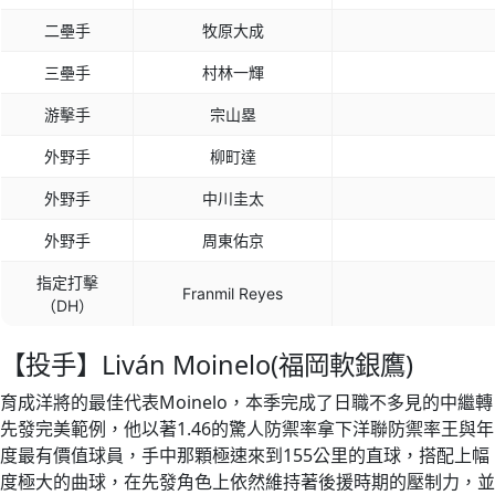
二壘手
牧原大成
三壘手
村林一輝
游擊手
宗山塁
外野手
柳町達
外野手
中川圭太
外野手
周東佑京
指定打擊
Franmil Reyes
（DH）
【投手】Liván Moinelo(福岡軟銀鷹)
育成洋將的最佳代表Moinelo，本季完成了日職不多見的中繼轉
先發完美範例，他以著1.46的驚人防禦率拿下洋聯防禦率王與年
度最有價值球員，手中那顆極速來到155公里的直球，搭配上幅
度極大的曲球，在先發角色上依然維持著後援時期的壓制力，並