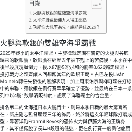
目錄
火腿與軟銀的雙雄空海爭霸戰
太平洋聯盟最佳九人得主盤點
功能性大概率為先，誰能通往2026？
火腿與軟銀的雙雄空海爭霸戰
2025年賽季的太平洋聯盟，主旋律就定調在驚奇的火腿與谷底
歸來的軟銀鷹，軟銀鷹在經歷去年被下剋上的苦痛後，本季在中
後半段展現壓倒力，後以87勝52敗4和的勝率0.626獨走聯盟，
投打戰力之整齊讓人回想起當年的軟銀王朝。古巴左投Liván
Moinelo轉任先發後的無解表現，加上周東佑京與柳町達在打線
中的串聯，讓軟銀在例行賽早早確立了優勢，並最終在日本一系
列中以4勝1敗擊潰阪神虎，證明了洋聯霸主的含金量。
排名第二的北海道日本火腿鬥士，則是本季日職的最大驚喜所
在，新庄剛志監督歷經三年的佈局，終於將這支年輕球隊打磨成
型，靠著洋砲Franmil Reyes的恐怖火力與伊藤大海的王牌身
手，其不僅擺脫了長年B段班的低迷，更在例行賽一度霸佔龍頭