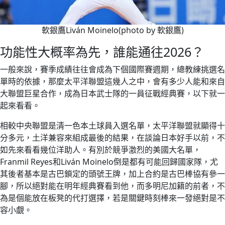
軟銀鷹Liván Moinelo(photo by 軟銀鷹)
功能性大概率為先，誰能通往2026？
一般來說，賽季成績往往會成為下個國際賽週期，總教練挑選名
單時的依據，那麼太平洋聯盟這幾人之中，會有多少人能和來自
大聯盟巨星合作，成為日本武士隊的一員征戰經典賽，以下就一
起來看看。
相較中央聯盟是清一色本土球員入選名單，太平洋聯盟就顯得十
分多元，土洋兼容來組成最後的結果，在談論日本好手以前，不
如先來看看幾位洋助人。有別於競爭激烈的美國大名單，
Franmil Reyes和Liván Moinelo倒是都有可能回歸國家隊，尤
其後者基本是古巴鎖定的頭號王牌，加上合約是古巴棒協有參一
腳，所以絕對能在明年經典賽看到他，而多明尼加籍的前者，不
為是個能放在板凳的代打選擇，若是關鍵時刻棒來一發絕對是不
容小覷。