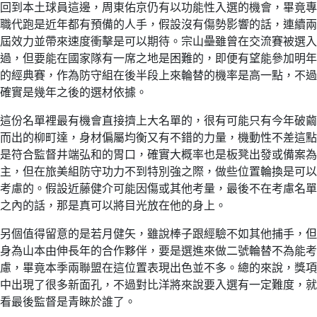
回到本土球員這邊，周東佑京仍有以功能性入選的機會，畢竟專
職代跑是近年都有預備的人手，假設沒有傷勢影響的話，連續兩
屆效力並帶來速度衝擊是可以期待。宗山壘雖曾在交流賽被選入
過，但要能在國家隊有一席之地是困難的，即便有望能參加明年
的經典賽，作為防守組在後半段上來輪替的機率是高一點，不過
確實是幾年之後的選材依據。
這份名單裡最有機會直接擠上大名單的，很有可能只有今年破繭
而出的柳町達，身材偏屬均衡又有不錯的力量，機動性不差這點
是符合監督井端弘和的胃口，確實大概率也是板凳出發或備案為
主，但在旅美組防守功力不到特別強之際，做些位置輪換是可以
考慮的。假設近藤健介可能因傷或其他考量，最後不在考慮名單
之內的話，那是真可以將目光放在他的身上。
另個值得留意的是若月健矢，雖說棒子跟經驗不如其他捕手，但
身為山本由伸長年的合作夥伴，要是選進來做二號輪替不為能考
慮，畢竟本季兩聯盟在這位置表現出色並不多。總的來說，獎項
中出現了很多新面孔，不過對比洋將來說要入選有一定難度，就
看最後監督是青睞於誰了。