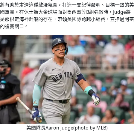
將有助於肅清這種散漫氛圍，打造一支紀律嚴明、目標一致的美
國軍團。在休士頓大金球場面對墨西哥等B組強敵時，Judge將
是那根定海神針般的存在，帶領美國隊跨越小組賽，直指邁阿密
的複賽關口。
美國隊長Aaron Judge(photo by MLB)