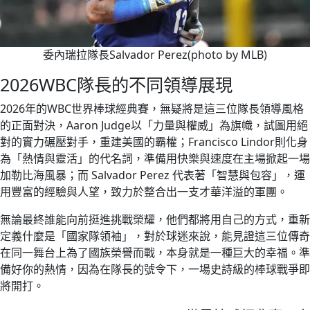
委內瑞拉隊長Salvador Perez(photo by MLB)
2026WBC隊長的不同領導展現
2026年的WBC世界棒球經典賽，無疑將是這三位隊長領導風格
的正面對決，Aaron Judge以「力量與權威」為旗幟，試圖用絕
對的實力碾壓對手，重建美國的霸權；Francisco Lindor則化身
為「熱情與靈活」的代名詞，準備用快樂與速度在主場掀起一場
加勒比海風暴；而 Salvador Perez 代表著「智慧與包容」，運
用豐富的經驗與人望，致力於整合出一支才華洋溢的軍團。
無論最終誰能向前挺進挑戰榮耀，他們都將用自己的方式，重新
定義什麼是「國家隊領袖」，對於球迷來說，能見證這三位傳奇
在同一舞台上為了國族榮譽而戰，本身就是一種巨大的幸福。準
備好你的熱情，因為在隊長的號令下，一場史詩級的棒球戰爭即
將開打。