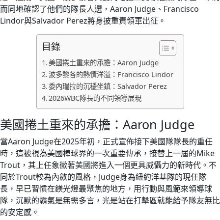
而同地確認了他們的隊長人選，Aaron Judge、Francisco
Lindor與Salvador Perez將身披重責領軍出征。
目錄
美國捲土重來的承擔：Aaron Judge
波多黎各的熱情洋溢：Francisco Lindor
委內瑞拉的沉穩坐鎮：Salvador Perez
2026WBC隊長的不同領導展現
美國捲土重來的承擔：Aaron Judge
當Aaron Judge在2025年初，正式宣佈接下美國隊隊長的重任
時，這被視為美國棒球界的一次重要傳承，接替上一屆的Mike
Trout，其上任象徵著美國將進入一個更具威懾力的新時代。不
同於Trout較為內斂的風格，Judge身為紐約洋基隊的現任隊
長，早已習慣在鎂光燈最聚焦的地方，用行動與風範來領導球
隊，沉默的霸氣是無需多言，光是站在打擊區就能給予隊友無比
的安定感。