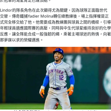
於冠軍的渴望肯定已達頂點。
Lindor的隊長角色在此次顯得尤為關鍵，因為球隊正面臨世代
交替，傳奇鐵捕Yadier Molina轉任總教練後，場上指揮權是正
式完全移交給了他。他需要成為教練團與球員之間的橋樑，引導
年輕球員適應國際賽的高壓，同時與中生代球星維持良好的化學
反應，讓全隊能合成一股強韌的繩，乘著主場球迷的熱情，向著
那夢寐以求的榮耀邁進。