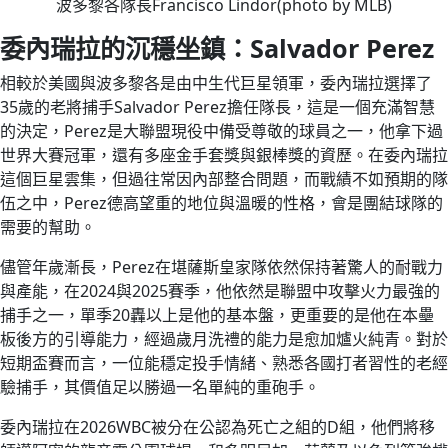
波多黎各隊長Francisco Lindor(photo by MLB)
委內瑞拉的沉穩坐鎮：Salvador Perez
相較於美國與波多黎各是由中生代巨星領軍，委內瑞拉選擇了
35歲的老將捕手Salvador Perez擔任隊長，這是一個充滿智慧
的決定，Perez是大聯盟現役中備受尊敬的球員之一，他拿下過
世界大賽冠軍，還有多座金手套獎與銀棒獎的資歷。在委內瑞拉
這個巨星雲集，但過往常因內部整合問題，而戰績不如預期的隊
伍之中，Perez德高望重的地位與溫暖的性格，會是團結球隊的
需要的幫助。
儘管年歲漸長，Perez在堪薩斯皇家隊依然保持著驚人的耐戰力
與產能，在2024與2025賽季，他依然是聯盟中攻擊火力最強的
捕手之一，單季20轟以上是他的基本盤，更重要的是他在本壘
板後方的引導能力，經過歲月洗禮的能力是愈加爐火純青。對於
短期盃賽而言，一位能穩定投手情緒、熟悉各國打者習性的老經
驗捕手，其價值足以勝過一名單純的重砲手。
委內瑞拉在2026WBC被分在公認為死亡之組的D組，他們將移