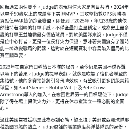
回顧過去兩個賽季，Judge的表現相信大家是有目共睹，2024年
以單季50轟以上的成績奪下美聯MVP，其攻擊指數OPS與勝場
貢獻值WAR皆領跑全聯盟，即便到了2025年，年屆33歲的他依
然維持著巔峰的打擊手感，不僅全壘打產量穩定，成為史上最多
轟的打擊王並連霸最有價值球員。對於美國隊來說，Judge不僅
是位中心打者，更是一位長打火力保證，意味著美國擁有了隨時
能一棒改變戰局的武器，這對於在短期賽制中容易陷入僵局的比
賽至關重要。
2023年在自家門口輸給日本隊的屈辱，至今仍是美國棒球界難
以嚥下的苦果，Judge的提早表態，就像是吹響了復仇者聯盟的
集結號，他的參賽預計將引發骨牌效應，有望吸引更多頂級美籍
球星，如Paul Skenes、Bobby Witt Jr.及Pete Crow-
Armstrong等人的加入。在奪回世界第一的目標驅使下，Judge
除了得在場上提供火力外，更得在休息室建立一種必勝的企圖
心。
過往美國常被詬病是此為春訓心態，缺乏拉丁美洲或亞洲球隊那
種為國捐軀的熱血，Judge嚴謹的職業態度與洋基隊長的身份，