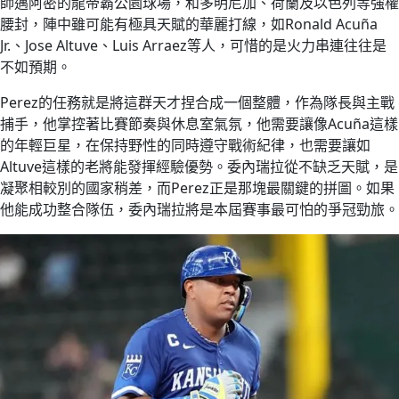
師邁阿密的龍帝霸公園球場，和多明尼加、荷蘭及以色列等強權
腰封，陣中雖可能有極具天賦的華麗打線，如Ronald Acuña
Jr.、Jose Altuve、Luis Arraez等人，可惜的是火力串連往往是
不如預期。
Perez的任務就是將這群天才捏合成一個整體，作為隊長與主戰
捕手，他掌控著比賽節奏與休息室氣氛，他需要讓像Acuña這樣
的年輕巨星，在保持野性的同時遵守戰術紀律，也需要讓如
Altuve這樣的老將能發揮經驗優勢。委內瑞拉從不缺乏天賦，是
凝聚相較別的國家稍差，而Perez正是那塊最關鍵的拼圖。如果
他能成功整合隊伍，委內瑞拉將是本屆賽事最可怕的爭冠勁旅。