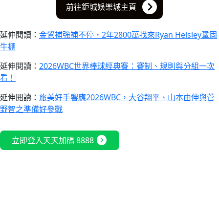
前往鉅城娛樂城主頁
延伸閱讀：
金鶯補強補不停，2年2800萬找來Ryan Helsley鞏固
牛棚
延伸閱讀：
2026WBC世界棒球經典賽：賽制、規則與分組一次
看！
延伸閱讀：
旅美好手響應2026WBC，大谷翔平、山本由伸與菅
野智之準備好參戰
expand_circle_right
立即登入天天加碼 8888