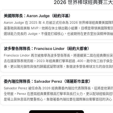
2026 世界棒球經典賽三
美國隊隊長：Aaron Judge（紐約洋基）
Aaron Judge 在 2025 年 4 月被正式任命為 2026 世界棒球經
基重砲與兩屆美聯 MVP，他將在休士頓出戰小組賽，目標是帶領美國隊奪回自
選球能力見長的 Judge，不僅是打線核心，也被期待在更衣室扮演精神領
波多黎各隊隊長：Francisco Lindor（紐約大都會）
Francisco Lindor 再次被推舉為波多黎各隊長，將連續第二屆在經典賽扮
去在國家隊表現亮眼，2023 年經典賽打擊率超過 .400，跑守攻三拍子俱全
奏，更以陽光個性與強烈歸屬感凝聚球隊，象徵波多黎各棒球文化的自信與
委內瑞拉隊隊長：Salvador Perez（堪薩斯市皇家）
Salvador Perez 被任命為 2026 經典賽委內瑞拉代表隊隊長，這
全明星，Perez 在歷屆經典賽累積高打擊率與長打火力，更以配球經驗與
是場上與休息區的雙重核心，象徵著委內瑞拉要在國際舞台衝擊首冠的決心