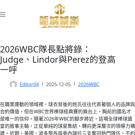
跳
至
主
要
內
容
2026WBC隊長點將錄：
Judge、Lindor與Perez的登高
一呼
Editor04
2025-12-05
2026WBC
在職業運動的領域裡，球衣背後的姓氏往往代表著個人的品牌與
合約價值，但在WBC世界棒球經典賽的舞台上，胸前的國名才
是唯一的信仰。隨著2026年WBC的腳步將近，這場全球棒球盛
宴的敘事主軸，正從單純的球星集結，轉向更深層次的領導力構
建。近期，美國、波多黎各與委內瑞拉三支奪冠熱門隊伍，不約