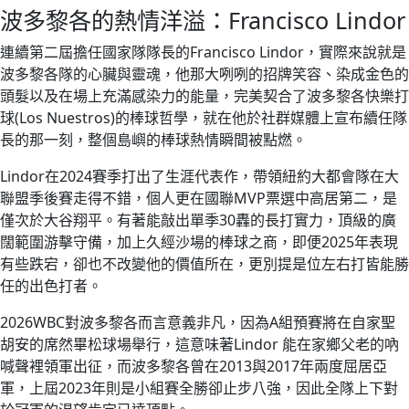
波多黎各的熱情洋溢：Francisco Lindor
連續第二屆擔任國家隊隊長的Francisco Lindor，實際來說就是
波多黎各隊的心臟與靈魂，他那大咧咧的招牌笑容、染成金色的
頭髮以及在場上充滿感染力的能量，完美契合了波多黎各快樂打
球(Los Nuestros)的棒球哲學，就在他於社群媒體上宣布續任隊
長的那一刻，整個島嶼的棒球熱情瞬間被點燃。
Lindor在2024賽季打出了生涯代表作，帶領紐約大都會隊在大
聯盟季後賽走得不錯，個人更在國聯MVP票選中高居第二，是
僅次於大谷翔平。有著能敲出單季30轟的長打實力，頂級的廣
闊範圍游擊守備，加上久經沙場的棒球之商，即便2025年表現
有些跌宕，卻也不改變他的價值所在，更別提是位左右打皆能勝
任的出色打者。
2026WBC對波多黎各而言意義非凡，因為A組預賽將在自家聖
胡安的席然畢松球場舉行，這意味著Lindor 能在家鄉父老的吶
喊聲裡領軍出征，而波多黎各曾在2013與2017年兩度屈居亞
軍，上屆2023年則是小組賽全勝卻止步八強，因此全隊上下對