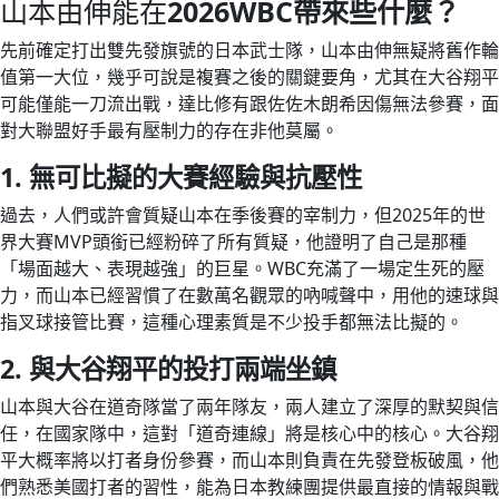
山本由伸能在
2026WBC帶來些什麼？
先前確定打出雙先發旗號的日本武士隊，山本由伸無疑將舊作輪
值第一大位，幾乎可說是複賽之後的關鍵要角，尤其在大谷翔平
可能僅能一刀流出戰，達比修有跟佐佐木朗希因傷無法參賽，面
對大聯盟好手最有壓制力的存在非他莫屬。
1.
無可比擬的大賽經驗與抗壓性
過去，人們或許會質疑山本在季後賽的宰制力，但2025年的世
界大賽MVP頭銜已經粉碎了所有質疑，他證明了自己是那種
「場面越大、表現越強」的巨星。WBC充滿了一場定生死的壓
力，而山本已經習慣了在數萬名觀眾的吶喊聲中，用他的速球與
指叉球接管比賽，這種心理素質是不少投手都無法比擬的。
2. 與大谷翔平的投打兩端坐鎮
山本與大谷在道奇隊當了兩年隊友，兩人建立了深厚的默契與信
任，在國家隊中，這對「道奇連線」將是核心中的核心。大谷翔
平大概率將以打者身份參賽，而山本則負責在先發登板破風，他
們熟悉美國打者的習性，能為日本教練團提供最直接的情報與戰