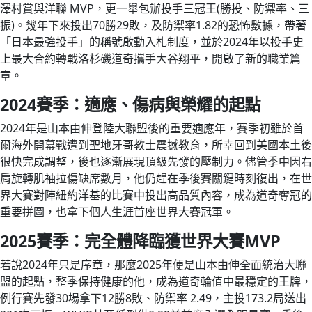
澤村賞與洋聯 MVP，更一舉包辦投手三冠王(勝投、防禦率、三
振)。幾年下來投出70勝29敗，及防禦率1.82的恐怖數據，帶著
「日本最強投手」的稱號啟動入札制度，並於2024年以投手史
上最大合約轉戰洛杉磯道奇攜手大谷翔平，開啟了新的職業篇
章。
2024賽季：適應、傷病與榮耀的起點
2024年是山本由伸登陸大聯盟後的重要適應年，賽季初雖於首
爾海外開幕戰遭到聖地牙哥教士震撼教育，所幸回到美國本土後
很快完成調整，後也逐漸展現頂級先發的壓制力。儘管季中因右
肩旋轉肌袖拉傷缺席數月，他仍趕在季後賽關鍵時刻復出，在世
界大賽對陣紐約洋基的比賽中投出高品質內容，成為道奇奪冠的
重要拼圖，也拿下個人生涯首座世界大賽冠軍。
2025賽季：完全體降臨獲世界大賽MVP
若說2024年只是序章，那麼2025年便是山本由伸全面統治大聯
盟的起點，整季保持健康的他，成為道奇輪值中最穩定的王牌，
例行賽先發30場拿下12勝8敗、防禦率 2.49，主投173.2局送出