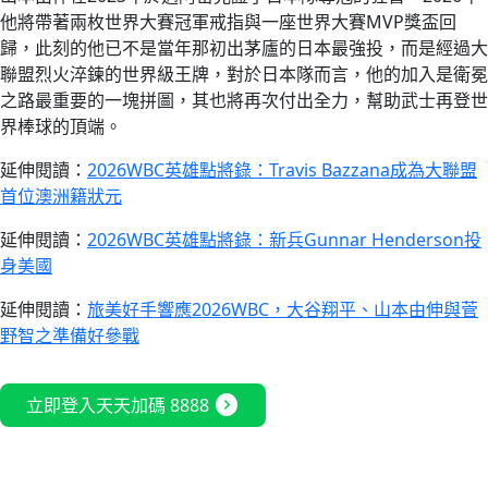
他將帶著兩枚世界大賽冠軍戒指與一座世界大賽MVP獎盃回
歸，此刻的他已不是當年那初出茅廬的日本最強投，而是經過大
聯盟烈火淬鍊的世界級王牌，對於日本隊而言，他的加入是衛冕
之路最重要的一塊拼圖，其也將再次付出全力，幫助武士再登世
界棒球的頂端。
延伸閱讀：
2026WBC英雄點將錄：Travis Bazzana成為大聯盟
首位澳洲籍狀元
延伸閱讀：
2026WBC英雄點將錄：新兵Gunnar Henderson投
身美國
延伸閱讀：
旅美好手響應2026WBC，大谷翔平、山本由伸與菅
野智之準備好參戰
expand_circle_right
立即登入天天加碼 8888