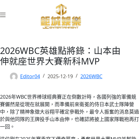
跳
至
主
要
內
容
2026WBC英雄點將錄：山本由
伸就座世界大賽新科MVP
Editor04
2025-12-19
2026WBC
2026年WBC世界棒球經典賽正在倒數計時，各國列強的軍備競
賽儼然是從現在就展開，而準備前來衛冕的侍日本武士隊陣營
中，除了精神象徵大谷翔平確定參戰外，最令人振奮的消息莫過
於與他同隊的王牌投手山本由伸，也確認將披上國家隊戰袍再打
一回。