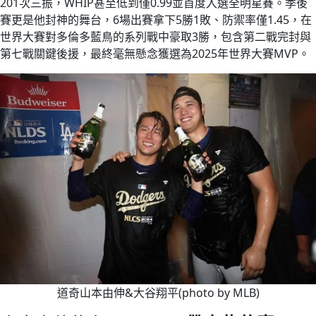
201次三振，WHIP甚至低到僅0.99並首度入選全明星賽。季後
賽更是他封神的舞台，6場出賽拿下5勝1敗、防禦率僅1.45，在
世界大賽對多倫多藍鳥的系列戰中豪取3勝，包含第二戰完封與
第七戰關鍵後援，最終毫無懸念獲選為2025年世界大賽MVP。
道奇山本由伸&大谷翔平(photo by MLB)