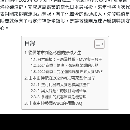
這位剛在2025年賽季寫下傳奇篇章，勇奪世界大賽MVP並幫助
洛杉磯道奇，完成連霸霸業的當代日本最強投，來年也將再次代
表祖國來挑戰連兩屆奪冠，有了他如今的點頭加入，先發輪值是
瞬間就像有了根定海神針坐鎮般，是讓教練團及球迷感到特別安
心。
目錄
從備前市到洛杉磯的野球人生
日本職棒：三屆澤村賞、MVP與三冠王
2024賽季：適應、傷病與榮耀的起點
2025賽季：完全體降臨獲世界大賽MVP
山本由伸能在2026WBC帶來些什麼？
1. 無可比擬的大賽經驗與抗壓性
2. 與大谷翔平的投打兩端坐鎮
3. 多樣化的武器庫與危機管理
山本由伸參戰WBC的相關FAQ